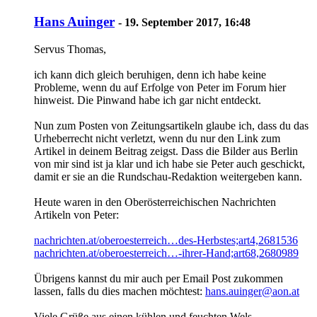
Hans Auinger
-
19. September 2017, 16:48
Servus Thomas,
ich kann dich gleich beruhigen, denn ich habe keine
Probleme, wenn du auf Erfolge von Peter im Forum hier
hinweist. Die Pinwand habe ich gar nicht entdeckt.
Nun zum Posten von Zeitungsartikeln glaube ich, dass du das
Urheberrecht nicht verletzt, wenn du nur den Link zum
Artikel in deinem Beitrag zeigst. Dass die Bilder aus Berlin
von mir sind ist ja klar und ich habe sie Peter auch geschickt,
damit er sie an die Rundschau-Redaktion weitergeben kann.
Heute waren in den Oberösterreichischen Nachrichten
Artikeln von Peter:
nachrichten.at/oberoesterreich…des-Herbstes;art4,2681536
nachrichten.at/oberoesterreich…-ihrer-Hand;art68,2680989
Übrigens kannst du mir auch per Email Post zukommen
lassen, falls du dies machen möchtest:
hans.auinger@aon.at
Viele Grüße aus einen kühlen und feuchten Wels