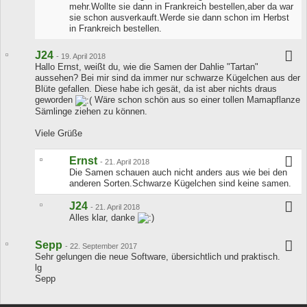
mehr.Wollte sie dann in Frankreich bestellen,aber da war
sie schon ausverkauft.Werde sie dann schon im Herbst
in Frankreich bestellen.
J24
-
19. April 2018
Hallo Ernst, weißt du, wie die Samen der Dahlie "Tartan"
aussehen? Bei mir sind da immer nur schwarze Kügelchen aus der
Blüte gefallen. Diese habe ich gesät, da ist aber nichts draus
geworden
Wäre schon schön aus so einer tollen Mamapflanze
Sämlinge ziehen zu können.
Viele Grüße
Ernst
-
21. April 2018
Die Samen schauen auch nicht anders aus wie bei den
anderen Sorten.Schwarze Kügelchen sind keine samen.
J24
-
21. April 2018
Alles klar, danke
Sepp
-
22. September 2017
Sehr gelungen die neue Software, übersichtlich und praktisch.
lg
Sepp