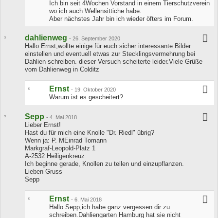
Ich bin seit 4Wochen Vorstand in einem Tierschutzverein
wo ich auch Wellensittiche habe.
Aber nächstes Jahr bin ich wieder öfters im Forum.
dahlienweg
-
26. September 2020
Hallo Ernst,wollte einige für euch sicher interessante Bilder
einstellen und eventuell etwas zur Stecklingsvermehrung bei
Dahlien schreiben. dieser Versuch scheiterte leider.Viele Grüße
vom Dahlienweg in Colditz
Ernst
-
19. Oktober 2020
Warum ist es gescheitert?
Sepp
-
4. Mai 2018
Lieber Ernst!
Hast du für mich eine Knolle "Dr. Riedl" übrig?
Wenn ja: P. MEinrad Tomann
Markgraf-Leopold-Platz 1
A-2532 Heiligenkreuz
Ich beginne gerade, Knollen zu teilen und einzupflanzen.
Lieben Gruss
Sepp
Ernst
-
6. Mai 2018
Hallo Sepp,ich habe ganz vergessen dir zu
schreiben.Dahliengarten Hamburg hat sie nicht