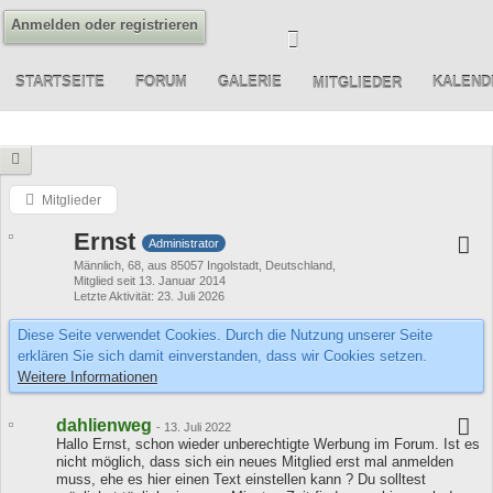
Anmelden oder registrieren
STARTSEITE
FORUM
GALERIE
KALEND
MITGLIEDER
Mitglieder
Ernst
Administrator
Männlich
68
aus 85057 Ingolstadt, Deutschland
Mitglied seit 13. Januar 2014
Letzte Aktivität
23. Juli 2026
Diese Seite verwendet Cookies. Durch die Nutzung unserer Seite
erklären Sie sich damit einverstanden, dass wir Cookies setzen.
Weitere Informationen
dahlienweg
-
13. Juli 2022
Hallo Ernst, schon wieder unberechtigte Werbung im Forum. Ist es
nicht möglich, dass sich ein neues Mitglied erst mal anmelden
muss, ehe es hier einen Text einstellen kann ? Du solltest