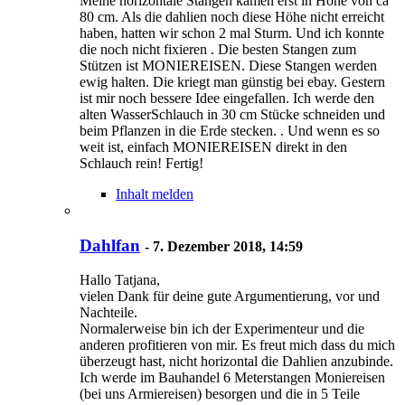
Meine horizontale Stangen kamen erst in Höhe von ca
80 cm. Als die dahlien noch diese Höhe nicht erreicht
haben, hatten wir schon 2 mal Sturm. Und ich konnte
die noch nicht fixieren . Die besten Stangen zum
Stützen ist MONIEREISEN. Diese Stangen werden
ewig halten. Die kriegt man günstig bei ebay. Gestern
ist mir noch bessere Idee eingefallen. Ich werde den
alten WasserSchlauch in 30 cm Stücke schneiden und
beim Pflanzen in die Erde stecken. . Und wenn es so
weit ist, einfach MONIEREISEN direkt in den
Schlauch rein! Fertig!
Inhalt melden
Dahlfan
-
7. Dezember 2018, 14:59
Hallo Tatjana,
vielen Dank für deine gute Argumentierung, vor und
Nachteile.
Normalerweise bin ich der Experimenteur und die
anderen profitieren von mir. Es freut mich dass du mich
überzeugt hast, nicht horizontal die Dahlien anzubinde.
Ich werde im Bauhandel 6 Meterstangen Moniereisen
(bei uns Armiereisen) besorgen und die in 5 Teile