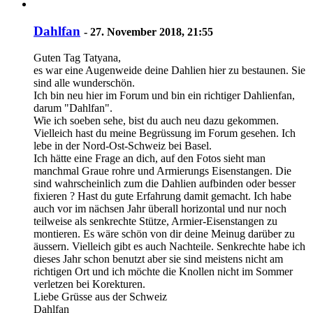
Dahlfan
-
27. November 2018, 21:55
Guten Tag Tatyana,
es war eine Augenweide deine Dahlien hier zu bestaunen. Sie
sind alle wunderschön.
Ich bin neu hier im Forum und bin ein richtiger Dahlienfan,
darum "Dahlfan".
Wie ich soeben sehe, bist du auch neu dazu gekommen.
Vielleich hast du meine Begrüssung im Forum gesehen. Ich
lebe in der Nord-Ost-Schweiz bei Basel.
Ich hätte eine Frage an dich, auf den Fotos sieht man
manchmal Graue rohre und Armierungs Eisenstangen. Die
sind wahrscheinlich zum die Dahlien aufbinden oder besser
fixieren ? Hast du gute Erfahrung damit gemacht. Ich habe
auch vor im nächsen Jahr überall horizontal und nur noch
teilweise als senkrechte Stütze, Armier-Eisenstangen zu
montieren. Es wäre schön von dir deine Meinug darüber zu
äussern. Vielleich gibt es auch Nachteile. Senkrechte habe ich
dieses Jahr schon benutzt aber sie sind meistens nicht am
richtigen Ort und ich möchte die Knollen nicht im Sommer
verletzen bei Korekturen.
Liebe Grüsse aus der Schweiz
Dahlfan