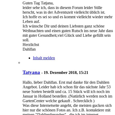
Guten Tag Tatjana,
leider sehe ich, dass in diesem Forum leider Stille
herscht, was in der Adventszeit vielleicht üblich ist.
Ich hoffe es sei so und es kommt vielleicht wieder mehr
Leben auf.
Ich wünsche Dir und deinen Liebsten ganz schöne
Weihnachten und einen guten Rutsch ins neue Jahr dass
mit guter Gesundheit,viel Glück und Liebe gefüllt sein
soll.
Herzlichst
Dahlfan
Inhalt melden
Tatyana
-
19. Dezember 2018, 15:21
Hallo, lieber Dahlfan. Erst mal danke für den Dahlien
Angebot. Leider hab ich schon für das nächste Jahr 53
neue Sorten bestellt und ca. 15 Stück will ich noch im
Januar in Holland bestellen .(Natürlich werden noch im
GartenCenter welche gekauft . Schrecklich )
Was diese Internetseite angeht, die meisten gucken sich
hier nur die schönen Fotos an. Ich z.B. kontaktiere mit
meinen "Dahlienfreunden" , die ich im internet