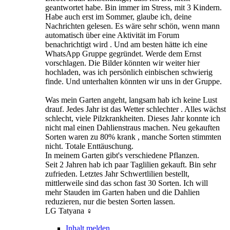
geantwortet habe. Bin immer im Stress, mit 3 Kindern.
Habe auch erst im Sommer, glaube ich, deine
Nachrichten gelesen. Es wäre sehr schön, wenn mann
automatisch über eine Aktivität im Forum
benachrichtigt wird . Und am besten hätte ich eine
WhatsApp Gruppe gegründet. Werde dem Ernst
vorschlagen. Die Bilder könnten wir weiter hier
hochladen, was ich persönlich einbischen schwierig
finde. Und unterhalten könnten wir uns in der Gruppe.
Was mein Garten angeht, langsam hab ich keine Lust
drauf. Jedes Jahr ist das Wetter schlechter . Alles wächst
schlecht, viele Pilzkrankheiten. Dieses Jahr konnte ich
nicht mal einen Dahlienstraus machen. Neu gekauften
Sorten waren zu 80% krank , manche Sorten stimmten
nicht. Totale Enttäuschung.
In meinem Garten gibt's verschiedene Pflanzen.
Seit 2 Jahren hab ich paar Taglilien gekauft. Bin sehr
zufrieden. Letztes Jahr Schwertlilien bestellt,
mittlerweile sind das schon fast 30 Sorten. Ich will
mehr Stauden im Garten haben und die Dahlien
reduzieren, nur die besten Sorten lassen.
LG Tatyana ‍♀️
Inhalt melden