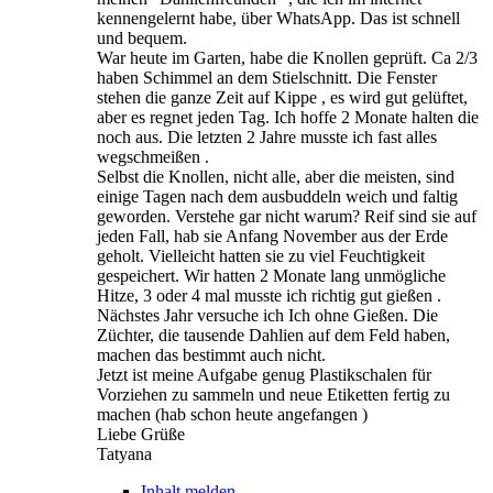
kennengelernt habe, über WhatsApp. Das ist schnell
und bequem.
War heute im Garten, habe die Knollen geprüft. Ca 2/3
haben Schimmel an dem Stielschnitt. Die Fenster
stehen die ganze Zeit auf Kippe , es wird gut gelüftet,
aber es regnet jeden Tag. Ich hoffe 2 Monate halten die
noch aus. Die letzten 2 Jahre musste ich fast alles
wegschmeißen .
Selbst die Knollen, nicht alle, aber die meisten, sind
einige Tagen nach dem ausbuddeln weich und faltig
geworden. Verstehe gar nicht warum? Reif sind sie auf
jeden Fall, hab sie Anfang November aus der Erde
geholt. Vielleicht hatten sie zu viel Feuchtigkeit
gespeichert. Wir hatten 2 Monate lang unmögliche
Hitze, 3 oder 4 mal musste ich richtig gut gießen .
Nächstes Jahr versuche ich Ich ohne Gießen. Die
Züchter, die tausende Dahlien auf dem Feld haben,
machen das bestimmt auch nicht.
Jetzt ist meine Aufgabe genug Plastikschalen für
Vorziehen zu sammeln und neue Etiketten fertig zu
machen (hab schon heute angefangen )
Liebe Grüße
Tatyana
Inhalt melden