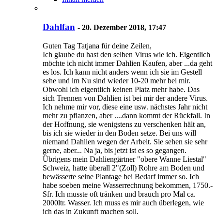
Dahlfan
-
20. Dezember 2018, 17:47
Guten Tag Tatjana für deine Zeilen,
Ich glaube du hast den selben Virus wie ich. Eigentlich
möchte ich nicht immer Dahlien Kaufen, aber ...da geht
es los. Ich kann nicht anders wenn ich sie im Gestell
sehe und im Nu sind wieder 10-20 mehr bei mir.
Obwohl ich eigentlich keinen Platz mehr habe. Das
sich Trennen von Dahlien ist bei mir der andere Virus.
Ich nehme mir vor, diese eine usw. nächstes Jahr nicht
mehr zu pflanzen, aber ....dann kommt der Rückfall. In
der Hoffnung, sie wenigstens zu verschenken hält an,
bis ich sie wieder in den Boden setze. Bei uns will
niemand Dahlien wegen der Arbeit. Sie sehen sie sehr
gerne, aber... Na ja, bis jetzt ist es so gegangen.
Übrigens mein Dahliengärtner "obere Wanne Liestal"
Schweiz, hatte überall 2"(Zoll) Rohre am Boden und
bewässerte seine Plantage bei Bedarf immer so. Ich
habe soeben meine Wasserrechnung bekommen, 1750.-
Sfr. Ich musste oft tränken und brauch pro Mal ca.
2000ltr. Wasser. Ich muss es mir auch überlegen, wie
ich das in Zukunft machen soll.