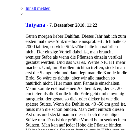
Inhalt melden
Tatyana
-
7. Dezember 2018, 11:22
Guten morgen lieber Dahlfan. Dieses Jahr hab ich zum
ersten mal diese Stützmethode ausprobiert . Ich hatte ca
200 Dahlien, so viele Stützstäbe hatte ich natürlich
nicht. Der einzige Vorteil dabei ist, man braucht
weniger Stäbe als wenn die Pflanzen einzeln vertikal
gestützt werden. Und das war es. Werde NICHT mehr
machen. Und, um Knollen nicht zu treffen, steckt man
erst die Stange rein und dann legt man die Knolle in die
Erde. So wäre es richtig, aber wir alle machen so
natürlich nicht. Hier muss man Fantasie einschalten.
Mann könnte erst mal einen Ast benutzen, der ca. 20
cm tiefer als die Knolle in die Erde geht und einwenig
rausguckt, der genau so dick oder dicker ist wie die
spätere Stütze. Wenn die Dahlie ca. 40 -50 cm groß ist,
muss man die schon binden. Man zieht einfach diesen
Ast raus und steckt man in dieses Loch die richtige
Stütze rein. Das ist der größte Vorteil beim senkrechten
Stützen. Man kan auf jeder Höhe die Pflanze binden.