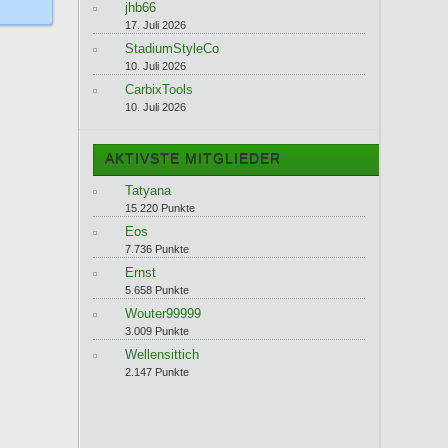
jhb66
17. Juli 2026
StadiumStyleCo
10. Juli 2026
CarbixTools
10. Juli 2026
AKTIVSTE MITGLIEDER
Tatyana
15.220 Punkte
Eos
7.736 Punkte
Ernst
5.658 Punkte
Wouter99999
3.009 Punkte
Wellensittich
2.147 Punkte