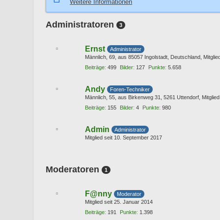
Weitere Informationen
Administratoren
3
Ernst
Administrator
Männlich
69
aus 85057 Ingolstadt, Deutschland
Mitglie
Beiträge
499
Bilder
127
Punkte
5.658
Andy
Foren-Techniker
Männlich
55
aus Birkenweg 31, 5261 Uttendorf
Mitglie
Beiträge
155
Bilder
4
Punkte
980
Admin
Administrator
Mitglied seit 10. September 2017
Moderatoren
1
F@nny
Moderator
Mitglied seit 25. Januar 2014
Beiträge
191
Punkte
1.398