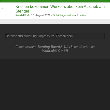
Knollen bekommen Wurzeln, aber kein Austrieb am
Stengel
KoerbiFFM
10. August 2021
Schädlinge und Krankheiten
Datenschutzerklärung
Impressum
Forenregeln
Forensoftware:
Burning Board® 4.1.17
, entwickelt von
WoltLab® GmbH