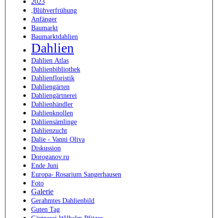
2023
,Blühverfrühung
Anfänger
Baumarkt
Baumarktdahlien
Dahlien
Dahlien Atlas
Dahlienbibliothek
Dahlienfloristik
Dahliengärten
Dahliengärtnerei
Dahlienhändler
Dahlienknollen
Dahliensämlinge
Dahlienzucht
Dalie - Vanni Oliva
Diskussion
Doroganov.ru
Ende Juni
Europa- Rosarium Sangerhausen
Foto
Galerie
Gerahmtes Dahlienbild
Guten Tag