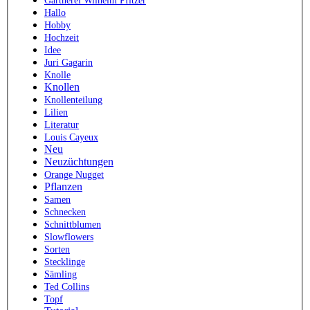
Gärtnerei Wilhelm Pfitzer
Hallo
Hobby
Hochzeit
Idee
Juri Gagarin
Knolle
Knollen
Knollenteilung
Lilien
Literatur
Louis Cayeux
Neu
Neuzüchtungen
Orange Nugget
Pflanzen
Samen
Schnecken
Schnittblumen
Slowflowers
Sorten
Stecklinge
Sämling
Ted Collins
Topf