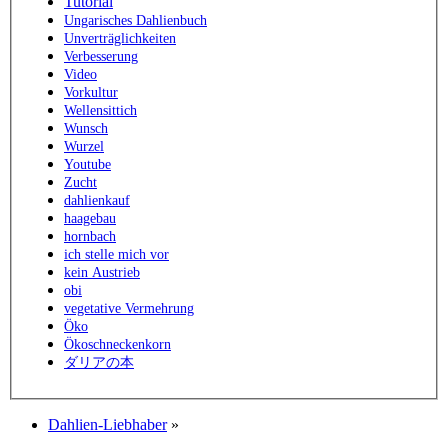
Tutorial
Ungarisches Dahlienbuch
Unverträglichkeiten
Verbesserung
Video
Vorkultur
Wellensittich
Wunsch
Wurzel
Youtube
Zucht
dahlienkauf
haagebau
hornbach
ich stelle mich vor
kein Austrieb
obi
vegetative Vermehrung
Öko
Ökoschneckenkorn
ダリアの本
Dahlien-Liebhaber
»