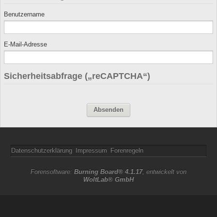
Benutzername
E-Mail-Adresse
Sicherheitsabfrage („reCAPTCHA“)
Datenschutzerklärung
Impressum
Forenregeln
Forensoftware:
Burning Board® 4.1.17
, entwickelt von
WoltLab® GmbH