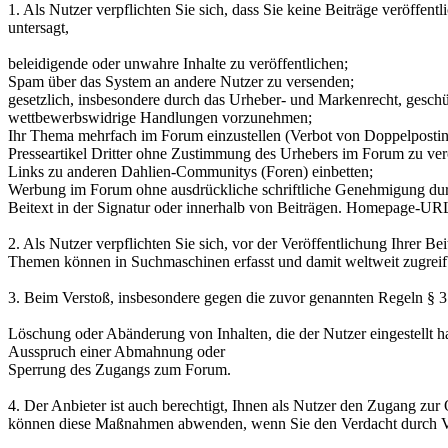
1. Als Nutzer verpflichten Sie sich, dass Sie keine Beiträge veröffen
untersagt,
beleidigende oder unwahre Inhalte zu veröffentlichen;
Spam über das System an andere Nutzer zu versenden;
gesetzlich, insbesondere durch das Urheber- und Markenrecht, gesch
wettbewerbswidrige Handlungen vorzunehmen;
Ihr Thema mehrfach im Forum einzustellen (Verbot von Doppelpostin
Presseartikel Dritter ohne Zustimmung des Urhebers im Forum zu verö
Links zu anderen Dahlien-Communitys (Foren) einbetten;
Werbung im Forum ohne ausdrückliche schriftliche Genehmigung durc
Beitext in der Signatur oder innerhalb von Beiträgen. Homepage-URL
2. Als Nutzer verpflichten Sie sich, vor der Veröffentlichung Ihrer B
Themen können in Suchmaschinen erfasst und damit weltweit zugreif
3. Beim Verstoß, insbesondere gegen die zuvor genannten Regeln § 
Löschung oder Abänderung von Inhalten, die der Nutzer eingestellt ha
Ausspruch einer Abmahnung oder
Sperrung des Zugangs zum Forum.
4. Der Anbieter ist auch berechtigt, Ihnen als Nutzer den Zugang zur
können diese Maßnahmen abwenden, wenn Sie den Verdacht durch Vo