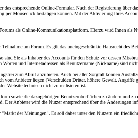
über das entsprechende Online-Formular. Nach der Registrierung über
erung per Mouseclick bestätigen können. Mit der Aktivierung Ihres Acco
 Forums als Online-Kommunikationsplattform. Hierzu wird Ihnen als Nu
er Teilnahme am Forum. Es gilt das uneingeschränkte Hausrecht des Bet
so sind Sie als Inhaber des Accounts für den Schutz vor dessen Missbr
n Worten und Internetadressen als Benutzername (Nickname) sind nicht
ngsfrei zum Abruf anzubieten. Auch bei aller Sorgfalt können Ausfall
h vom Anbieter liegen (Verschulden Dritter, höhere Gewalt, Angriffe geg
er Website technisch nicht zu realisieren ist.
Plattform sowie die dazugehörigen Benutzeroberflächen zu ändern und z
ird. Der Anbieter wird die Nutzer entsprechend über die Änderungen in
ter "Markt der Meinungen". Es soll daher unter den Nutzern ein friedl