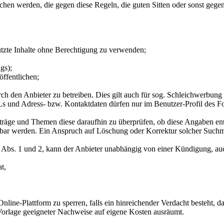
tlichen werden, die gegen diese Regeln, die guten Sitten oder sonst geg
ützte Inhalte ohne Berechtigung zu verwenden;
gs);
ffentlichen;
h den Anbieter zu betreiben. Dies gilt auch für sog. Schleichwerbung
s und Adress- bzw. Kontaktdaten dürfen nur im Benutzer-Profil des Fo
eiträge und Themen diese daraufhin zu überprüfen, ob diese Angaben ent
bar werden. Ein Anspruch auf Löschung oder Korrektur solcher Suchma
3 Abs. 1 und 2, kann der Anbieter unabhängig von einer Kündigung, au
t,
 Online-Plattform zu sperren, falls ein hinreichender Verdacht besteht
rlage geeigneter Nachweise auf eigene Kosten ausräumt.