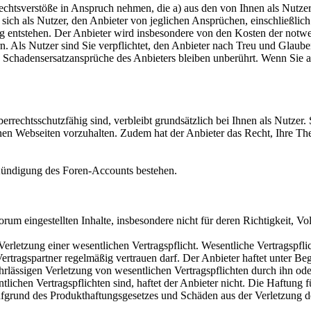
chtsverstöße in Anspruch nehmen, die a) aus den von Ihnen als Nutzer e
e sich als Nutzer, den Anbieter von jeglichen Ansprüchen, einschließli
entstehen. Der Anbieter wird insbesondere von den Kosten der notwendi
n. Als Nutzer sind Sie verpflichtet, den Anbieter nach Treu und Glaub
 Schadensersatzansprüche des Anbieters bleiben unberührt. Wenn Sie al
errechtsschutzfähig sind, verbleibt grundsätzlich bei Ihnen als Nutzer
inen Webseiten vorzuhalten. Zudem hat der Anbieter das Recht, Ihre Th
 Kündigung des Foren-Accounts bestehen.
m eingestellten Inhalte, insbesondere nicht für deren Richtigkeit, Voll
i Verletzung einer wesentlichen Vertragspflicht. Wesentliche Vertragsp
Vertragspartner regelmäßig vertrauen darf. Der Anbieter haftet unter Be
ahrlässigen Verletzung von wesentlichen Vertragspflichten durch ihn oder
ntlichen Vertragspflichten sind, haftet der Anbieter nicht. Die Haftun
fgrund des Produkthaftungsgesetzes und Schäden aus der Verletzung de