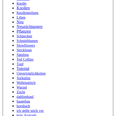
Knolle
Knollen
Knollenteilung
Lilien
Neu
Neuzüchtungen
Pflanzen
Schnecken
Schnittblumen
Slowflowers
Stecklinge
Sämling
Ted Collins
Topf
Tutorial
Unverträglichkeiten
Vorkultur
Wellensittich
Wurzel
Zucht
dahlienkauf
haagebau
hornbach
ich stelle mich vor
kein Austrieb