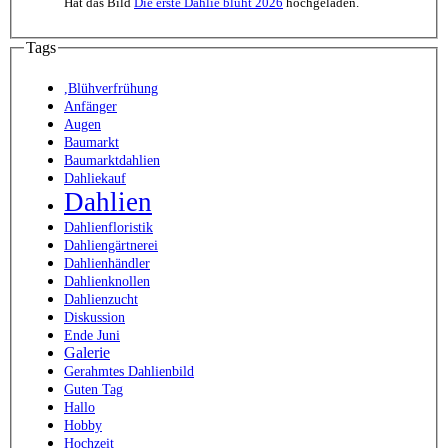
Hat das Bild
Die erste Dahlie blüht 2026
hochgeladen.
Tags
,Blühverfrühung
Anfänger
Augen
Baumarkt
Baumarktdahlien
Dahliekauf
Dahlien
Dahlienfloristik
Dahliengärtnerei
Dahlienhändler
Dahlienknollen
Dahlienzucht
Diskussion
Ende Juni
Galerie
Gerahmtes Dahlienbild
Guten Tag
Hallo
Hobby
Hochzeit