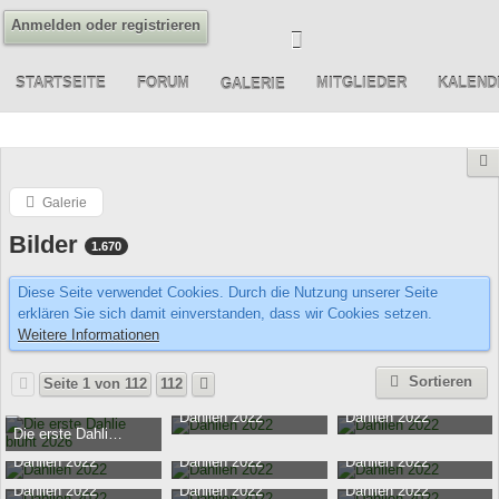
Anmelden oder registrieren
STARTSEITE
FORUM
MITGLIEDER
KALEND
GALERIE
Galerie
Bilder
1.670
Diese Seite verwendet Cookies. Durch die Nutzung unserer Seite
erklären Sie sich damit einverstanden, dass wir Cookies setzen.
Weitere Informationen
Sortieren
Seite 1 von 112
112
Dahlien 2022
Dahlien 2022
Die erste Dahlie blüht 2026
Tatyana
-
14. September 2022
Tatyana
-
14. September 20
Ernst
-
23. Juli 2026
149.853
0
148.388
0
Dahlien 2022
Dahlien 2022
Dahlien 2022
516
0
Tatyana
-
14. September 2022
Tatyana
-
14. September 2022
Tatyana
-
14. September 20
Dahlien 2022
Dahlien 2022
Dahlien 2022