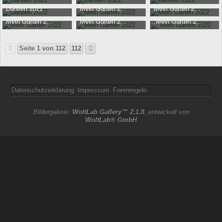
149.148
0
10.390
0
9.920
0
Tatyana
-
14. September 2022
Tatyana
-
14. September 2022
Tatyana
-
14. September 20
Dahlien 2022
Mein Garten 2022
Mein Garten 2022
10.100
0
9.778
0
10.412
0
Tatyana
-
14. September 2022
Tatyana
-
27. Juni 2022
Tatyana
-
27. Juni 2022
Mein Garten 2022
Mein Garten 2022
.Mein Garten 2022
11.077
0
9.548
0
9.662
0
Tatyana
-
27. Juni 2022
Tatyana
-
27. Juni 2022
Tatyana
-
27. Juni 2022
9.197
0
9.481
0
9.731
0
Seite 1 von 112
112
Datenschutzerklärung
Impressum
Forenregeln
Bildergalerie:
WoltLab Gallery™ 2.1.8
, entwickelt von
WoltLab® GmbH