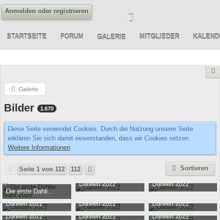
Anmelden oder registrieren
STARTSEITE
FORUM
MITGLIEDER
KALEND
GALERIE
Galerie
Bilder
1.670
Diese Seite verwendet Cookies. Durch die Nutzung unserer Seite
erklären Sie sich damit einverstanden, dass wir Cookies setzen.
Weitere Informationen
Sortieren
Seite 1 von 112
112
Dahlien 2022
Dahlien 2022
Die erste Dahlie blüht 2026
Tatyana
-
14. September 2022
Tatyana
-
14. September 20
Ernst
-
23. Juli 2026
149.855
0
148.391
0
Dahlien 2022
Dahlien 2022
Dahlien 2022
521
0
Tatyana
-
14. September 2022
Tatyana
-
14. September 2022
Tatyana
-
14. September 20
Dahlien 2022
Dahlien 2022
Dahlien 2022