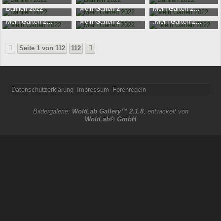
149.149
0
10.394
0
9.930
0
Tatyana
-
14. September 2022
Tatyana
-
14. September 2022
Tatyana
-
14. September 20
Dahlien 2022
Mein Garten 2022
Mein Garten 2022
10.107
0
9.788
0
10.418
0
Tatyana
-
14. September 2022
Tatyana
-
27. Juni 2022
Tatyana
-
27. Juni 2022
Mein Garten 2022
Mein Garten 2022
.Mein Garten 2022
11.079
0
9.548
0
9.662
0
Tatyana
-
27. Juni 2022
Tatyana
-
27. Juni 2022
Tatyana
-
27. Juni 2022
9.197
0
9.481
0
9.732
0
Seite 1 von 112
112
Datenschutzerklärung
Impressum
Forenregeln
Bildergalerie:
WoltLab Gallery™ 2.1.8
, entwickelt von
WoltLab® GmbH