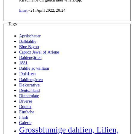
Ich schreibe dir gleich über WhatsApp.
Ernst
-
21. April 2022, 20:24
Tags
Aprilschauer
Balldahlie
Blue Bayoo
Caproz Jewel of Arlene
Dahiengärten
1881
Dahlie ac william
Dahlien
Dahliengärten
Dekorative
Deutschland
Dinnerplate
Diverse
Duplex
Einfache
Flash
Galerie
Grossblumige dahlien, Lilien,