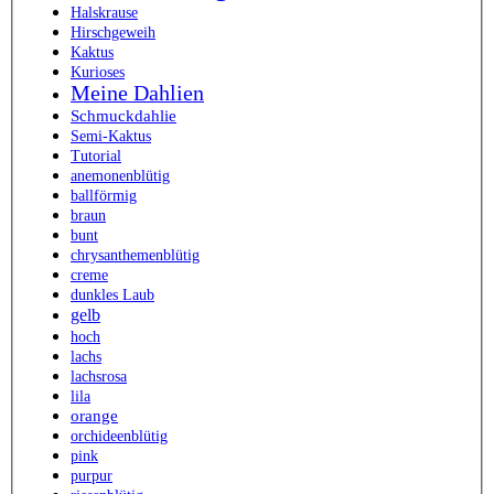
Halskrause
Hirschgeweih
Kaktus
Kurioses
Meine Dahlien
Schmuckdahlie
Semi-Kaktus
Tutorial
anemonenblütig
ballförmig
braun
bunt
chrysanthemenblütig
creme
dunkles Laub
gelb
hoch
lachs
lachsrosa
lila
orange
orchideenblütig
pink
purpur