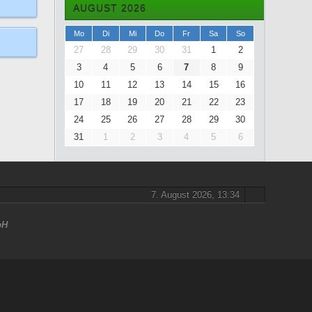
AUGUST 2026
Mo
Di
Mi
Do
Fr
Sa
So
27
28
29
30
31
1
2
3
4
5
6
7
8
9
10
11
12
13
14
15
16
17
18
19
20
21
22
23
24
25
26
27
28
29
30
31
1
2
3
4
5
6
7. August 2026, 13:34
bH