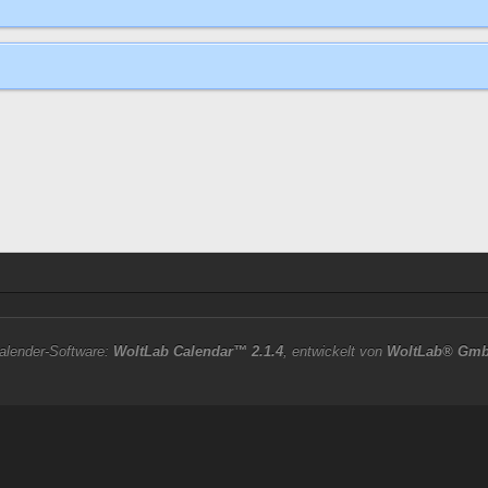
alender-Software:
WoltLab Calendar™ 2.1.4
, entwickelt von
WoltLab® Gm